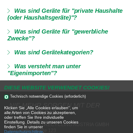
Was sind Geräte für "private Haushalte
(oder Haushaltsgeräte)"?
Was sind Geräte für "gewerbliche
Zwecke"?
Was sind Gerätekategorien?
Was versteht man unter
"Eigenimporten"?
DIESE WEBSITE VERWENDET COOKIES!
Technisch notwendige Cookies (erforderlich)
NIE MEHR SORGEN MIT DER
Klicken Sie „Alle Cookies erlauben“, um
ENTSORGUNG.
alle Arten von Cookies zu akzeptieren,
oder treffen Sie Ihre individuelle
Einstellung. Details zu unseren Cookies
ERA ELEKTRO RECYCLING AUSTRIA GMBH
finden Sie in unserer
Mariahilfer Straße 123
Datenschutzrichtlinie
.