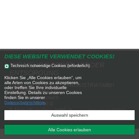
DIESE WEBSITE VERWENDET COOKIES!
NIE MEHR SORGEN MIT DER
Technisch notwendige Cookies (erforderlich)
ENTSORGUNG.
Klicken Sie „Alle Cookies erlauben“, um
alle Arten von Cookies zu akzeptieren,
ERA ELEKTRO RECYCLING AUSTRIA GMBH
oder treffen Sie Ihre individuelle
Mariahilfer Straße 123
Einstellung. Details zu unseren Cookies
finden Sie in unserer
1060 Wien, Österreich
Datenschutzrichtlinie
.
Tel.:
+43.1.599 97-0
E-Mail:
office(at)era-gmbh.at
Impressum ©2021
Auswahl speichern
Alle Cookies erlauben